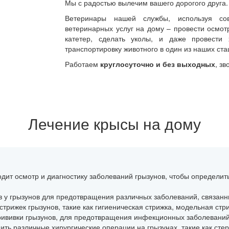
Мы с радостью вылечим вашего дорогого друга.
Ветеринары нашей службы, используя сов
ветеринарных услуг на дому – провести осмотр
катетер, сделать уколы, и даже провести 
транспортировку животного в один из наших ста
Работаем
круглосуточно и без выходных
, зв
Лечение крысы на дому
дит осмотр и диагностику заболеваний грызунов, чтобы определит
в у грызунов для предотвращения различных заболеваний, связанн
рижек грызунов, такие как гигиеническая стрижка, модельная стри
ививки грызунов, для предотвращения инфекционных заболеваний
ть различные хирургические операции на грызунах, такие как сте