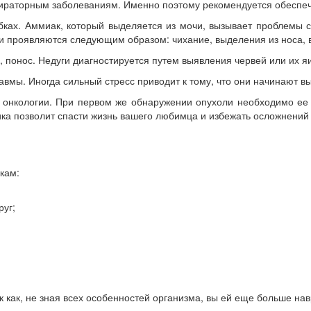
ираторным заболеваниям. Именно поэтому рекомендуется обеспе
бках. Аммиак, который выделяется из мочи, вызывает проблемы с
и проявляются следующим образом: чихание, выделения из носа, в
 понос. Недуги диагностируется путем выявления червей или их я
вмы. Иногда сильный стресс приводит к тому, что они начинают в
онкологии. При первом же обнаружении опухоли необходимо ее уд
ика позволит спасти жизнь вашего любимца и избежать осложнений
кам:
руг;
к как, не зная всех особенностей организма, вы ей еще больше нав