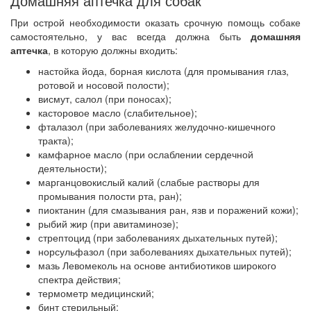
Домашняя аптечка для собак
При острой необходимости оказать срочную помощь собаке
самостоятельно, у вас всегда должна быть
домашняя
аптечка
, в которую должны входить:
настойка йода, борная кислота (для промывания глаз,
ротовой и носовой полости);
висмут, салол (при поносах);
касторовое масло (слабительное);
фталазол (при заболеваниях желудочно-кишечного
тракта);
камфарное масло (при ослаблении сердечной
деятельности);
марганцовокислый калий (слабые растворы для
промывания полости рта, ран);
пиоктанин (для смазывания ран, язв и поражений кожи);
рыбий жир (при авитаминозе);
стрептоцид (при заболеваниях дыхательных путей);
норсульфазол (при заболеваниях дыхательных путей);
мазь Левомеколь на основе антибиотиков широкого
спектра действия;
термометр медицинский;
бинт стерильный;